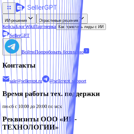
ИИ-решения
Отраслевые решения
Кейсы
Блог
Wiki
Партнерка
Как привлечь лиды с ИИ
SellerGPT
Войти
Попробовать бесплатно
Контакты
sale@sellergpt.ru
@sellergpt_support
Время работы тех. поддержки
пн-сб с 10:00 до 20:00 по мск
Реквизиты ООО «ИИ-
ТЕХНОЛОГИИ»