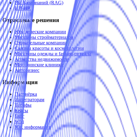
ИИ База знаний (RAG)
ИИ-HR
Отраслевые решения
Юридические компании
Магазины стройматериалов
Строительные компании
Салоны красоты и косметологии
Магазины одежды и fashion-ритейла
Агентства недвижимости
Медицинские клиники
Автобизнес
Информация
Партнёрка
Интеграторам
Тарифы
Кейсы
Блог
Wiki
Юр. информация