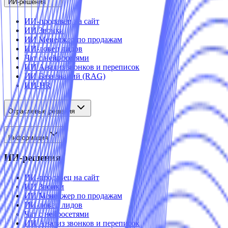
ИИ-решения
ИИ-продавец на сайт
ИИ Звонки
ИИ Менеджер по продажам
ИИ-ловец лидов
Чат с нейросетями
ИИ Анализ звонков и переписок
ИИ База знаний (RAG)
ИИ-HR
Отраслевые решения
Информация
ИИ-решения
ИИ-продавец на сайт
ИИ Звонки
ИИ Менеджер по продажам
ИИ-ловец лидов
Чат с нейросетями
ИИ Анализ звонков и переписок