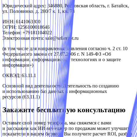
Юридический адрес:
346880, Ростовская область, г. Батайск,
ул. Половинко, д. 280/7 к. 1, кв. 73
ИНН: 6141063300
ОГРН: 1256100018646
Телефон: +79181104022
Электронная почта:
sale@sellergpt.ru
(в том числе для направления заявления согласно ч. 2 ст. 10
Федерального закона от 27.07.2006 г. N 149-ФЗ «Об
информации, информационных технологиях и о защите
информации»)
ОКВЭД: 63.11.1
Основной вид деятельности:
Деятельность по созданию
и использованию баз данных и информационных
ресурсов (63.11.1)
Закажите
бесплатную консультацию
Оставьте свой номер телефона, мы свяжемся с вами
и расскажем как ИИ‑менеджер по продажам может улучшить
показатели в вашем бизнесе. Вы получите расчет ROI, разбор