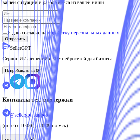
вашей ситуации и разбор кейса из вашей ниши
Я даю согласие на
обработку персональных данных
Отправить
SellerGPT
Сервис ИИ-решений
и 90+ нейросетей для бизнеса
Попробовать за 0₽
Контакты тех. поддержки
@sellergpt_support
(пн-сб с 10:00 до 20:00 по мск)